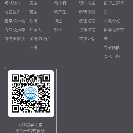
考试辅导
美国
预本科
留学方案
留学之家简
语言提升
英国
研究生
申请攻略
介
查学校排名
欧洲
博士
签证指南
总裁专栏
看院校推荐
加拿大
硕士
行前指南
留学之家荣
看专业解读
澳洲/新西兰
在线评估
誉
亚洲
专家团队
隐私声明