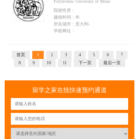
Polytechnic University of Milan
院校性质：
建校时间：年
所在城市：意大利-
学校网址：
首页
1
2
3
4
5
6
7
8
9
10
11
下一页
最后一页
留学之家在线快速预约通道