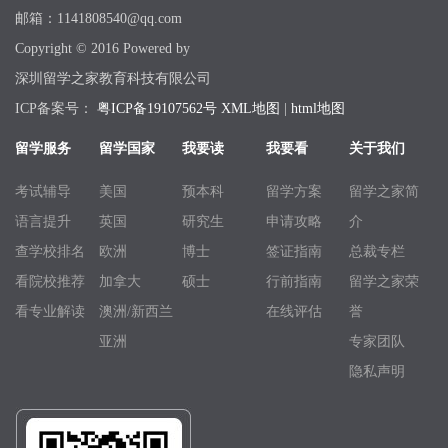
邮箱：1141808540@qq.com
Copyright © 2016 Powered by
深圳留学之家教育科技有限公司
ICP备案号：
粤ICP备19107562号
XML地图
|
html地图
留学服务
留学国家
我要读
我要看
关于我们
考试辅导
美国
预本科
留学方案
留学之家简
语言提升
英国
研究生
申请攻略
介
查学校排名
欧洲
博士
签证指南
总裁专栏
看院校推荐
加拿大
硕士
行前指南
留学之家荣
看专业解读
澳洲/新西兰
在线评估
誉
亚洲
专家团队
隐私声明