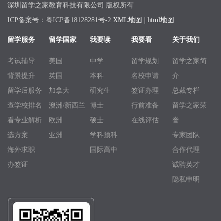
深圳留学之家教育科技有限公司 版权所有
ICP备案号：粤ICP备18128281号-2
XML地图
|
html地图
留学服务
留学国家
我要读
我要看
关于我们
考试辅导
美国
中学
留学规划
留学之家简
背景提升
英国
本科
名校申请
介
留学后服务
加拿大
研究生
签证办理
总裁专栏
查学校排名
澳洲/新西兰
博士
行前准备
留学之家荣
看专业解析
欧洲
硕士
在线评估
誉
选方案
亚洲
学科预科
专家团队
海外求职
国际高中
合作代理
办签证
诚聘英才
隐私申明