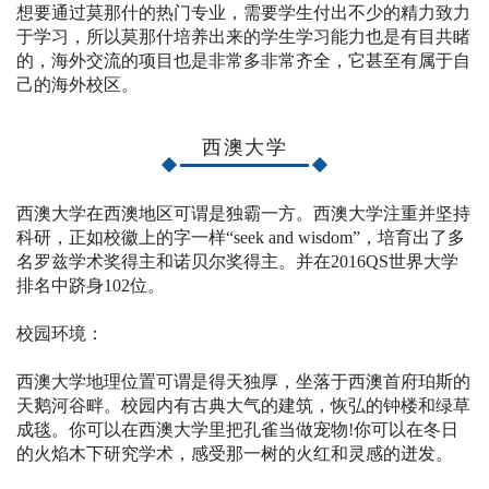
想要通过莫那什的热门专业，需要学生付出不少的精力致力
于学习，所以莫那什培养出来的学生学习能力也是有目共睹
的，海外交流的项目也是非常多非常齐全，它甚至有属于自
己的海外校区。
西澳大学
西澳大学在西澳地区可谓是独霸一方。西澳大学注重并坚持
科研，正如校徽上的字一样“seek and wisdom”，培育出了多
名罗兹学术奖得主和诺贝尔奖得主。并在2016QS世界大学
排名中跻身102位。
校园环境：
西澳大学地理位置可谓是得天独厚，坐落于西澳首府珀斯的
天鹅河谷畔。校园内有古典大气的建筑，恢弘的钟楼和绿草
成毯。你可以在西澳大学里把孔雀当做宠物!你可以在冬日
的火焰木下研究学术，感受那一树的火红和灵感的迸发。